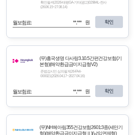
확인필-제2026-태평GA-기타(광고)02984L-전사
(26.06.15~27.06.14)
확인
**,*** 원
월보험료:
(무)흥국생명 다사랑3.10.5간편건강보험(기
본형)(해약환급금미지급형V2)
준법감시인 심의필 제26-FA4-
000021(2026.04.17~2027.04.16)
확인
**,*** 원
월보험료:
(무)NH헤아림355건강보험2601:3종(세만기
형)(해약환급금미지급형Ⅱ)(납입면제형)