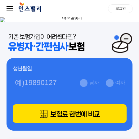
로그인
기존 보험가입이 어려웠다면?
유병자·간편심사
보험
생년월일
남자
여자
보험료 한번에 비교