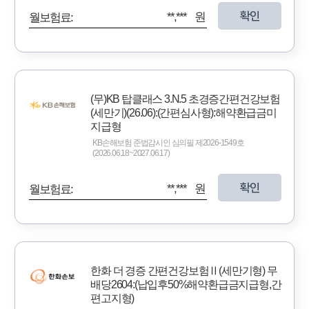
확인
**,*** 원
월보험료:
(무)KB 탑클래스 3.N.5 초경증간편건강보험
(세만기)(26.06):(간편심사형):해약환급금미
지급형
KB손해보험 준법감시인 심의필 제2026-1549호
(2026.06.18~2027.06.17)
확인
**,*** 원
월보험료:
한화 더 경증 간편건강보험Ⅱ(세만기형) 무
배당2604:(납입후50%해약환급금지급형,간
편고지형)