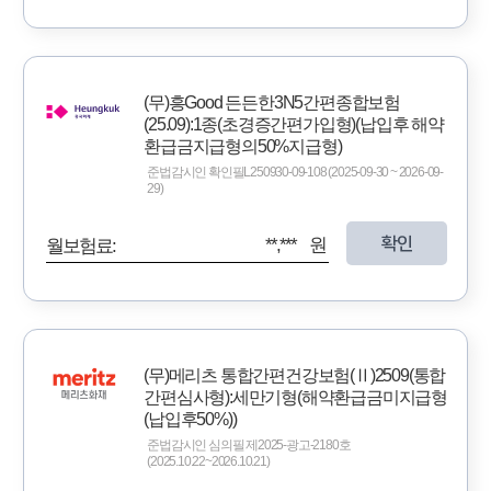
(무)흥Good 든든한3N5간편종합보험
(25.09):1종(초경증간편가입형)(납입후 해약
환급금지급형의50%지급형)
준법감시인 확인필L250930-09-108 (2025-09-30 ~ 2026-09-
29)
확인
**,*** 원
월보험료:
(무)메리츠 통합간편건강보험(Ⅱ)2509(통합
간편심사형):세만기형(해약환급금미지급형
(납입후50%))
준법감시인 심의필 제2025-광고-2180호
(2025.10.22~2026.10.21)