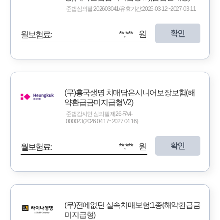
준법심의필:202603041/유효기간:2026-03-12~2027-03-11
확인
**,*** 원
월보험료:
(무)흥국생명 치매담은시니어보장보험(해
약환급금미지급형V2)
준법감시인 심의필 제26-FA4-
000023(2026.04.17~2027.04.16)
확인
**,*** 원
월보험료:
(무)전에없던 실속치매보험:1종(해약환급금
미지급형)